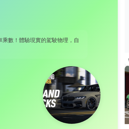
車乘數！體驗現實的駕駛物理，自