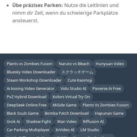
Übe präzises Parken:
Nutze die Leitlinien und
nimm dir Zeit, wenn du schwierige Parkplätze
ansteuerst.
Plants vs Zombies Fusion
Naruto vs Bleach
Hunyuan Video
Bluesky Video Downloader
スクラッチゲーム
Steam Workshop Downloader
Cute Kaomoji
Ai kissing Video Generator
Vidu Studio AI
Pixverse Ai Free
PvZ Hybrid Download
Kolors Virtual Try On
DeepSeek Online Free
MiSide Game
Plants Vs Zombies Fusion
Black Souls Game
Bomba Patch Download
Hapunan Game
Grok Ai
Shadow Fight
Wan Video
Riffusion AI
Car Parking Multiplayer
InVideo AI
LM Studio